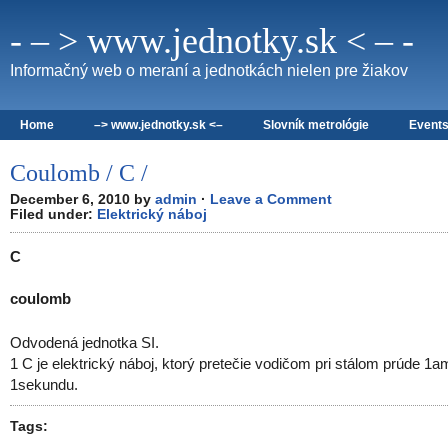
- – > www.jednotky.sk < – -
Informačný web o meraní a jednotkách nielen pre žiakov
Home
–> www.jednotky.sk <–
Slovník metrológie
Event
Coulomb / C /
December 6, 2010 by
admin
·
Leave a Comment
Filed under:
Elektrický náboj
C
coulomb
Odvodená jednotka SI.
1 C je elektrický náboj, ktorý pretečie vodičom pri stálom prúde 1
1sekundu.
Tags: