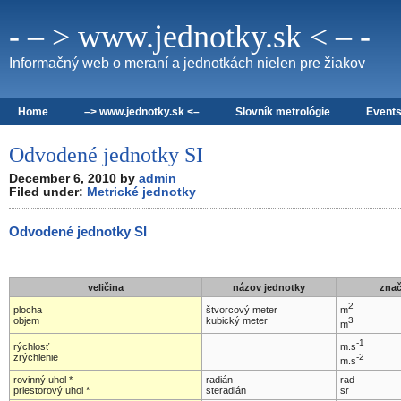
- – > www.jednotky.sk < – -
Informačný web o meraní a jednotkách nielen pre žiakov
Home
–> www.jednotky.sk <–
Slovník metrológie
Event
Odvodené jednotky SI
December 6, 2010 by
admin
Filed under:
Metrické jednotky
Odvodené jednotky SI
veličina
názov jednotky
zna
2
m
plocha
štvorcový meter
3
objem
kubický meter
m
-1
m.s
rýchlosť
-2
zrýchlenie
m.s
rovinný uhol *
radián
rad
priestorový uhol *
steradián
sr