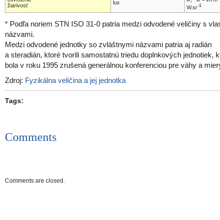
lux
-1
žiarivosť
W.sr
* Podľa noriem STN ISO 31-0 patria medzi odvodené veličiny s vla
názvami.
Medzi odvodené jednotky so zvláštnymi názvami patria aj radián
a steradián, ktoré tvorili samostatnú triedu doplnkových jednotiek, k
bola v roku 1995 zrušená generálnou konferenciou pre váhy a mier
Zdroj:
Fyzikálna veličina a jej jednotka
Tags:
Comments
Comments are closed.