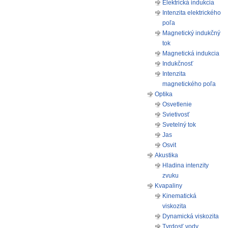
Elektrická indukcia
Intenzita elektrického
poľa
Magnetický indukčný
tok
Magnetická indukcia
Indukčnosť
Intenzita
magnetického poľa
Optika
Osvetlenie
Svietivosť
Svetelný tok
Jas
Osvit
Akustika
Hladina intenzity
zvuku
Kvapaliny
Kinematická
viskozita
Dynamická viskozita
Tvrdosť vody