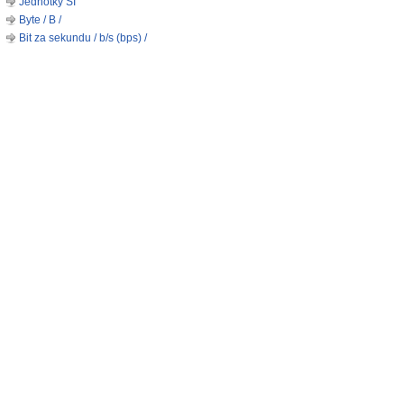
Jednotky SI
Byte / B /
Bit za sekundu / b/s (bps) /