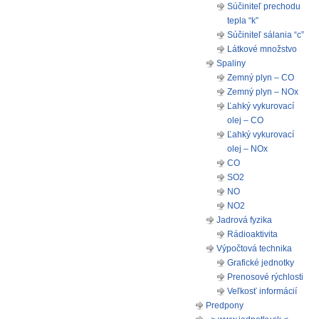
Súčiniteľ prechodu
tepla “k”
Súčiniteľ sálania “c”
Látkové množstvo
Spaliny
Zemný plyn – CO
Zemný plyn – NOx
Ľahký vykurovací
olej – CO
Ľahký vykurovací
olej – NOx
CO
SO2
NO
NO2
Jadrová fyzika
Rádioaktivita
Výpočtová technika
Grafické jednotky
Prenosové rýchlosti
Veľkosť informácií
Predpony