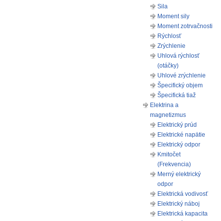
Sila
Moment sily
Moment zotrvačnosti
Rýchlosť
Zrýchlenie
Uhlová rýchlosť
(otáčky)
Uhlové zrýchlenie
Špecifický objem
Špecifická tiaž
Elektrina a
magnetizmus
Elektrický prúd
Elektrické napätie
Elektrický odpor
Kmitočet
(Frekvencia)
Merný elektrický
odpor
Elektrická vodivosť
Elektrický náboj
Elektrická kapacita