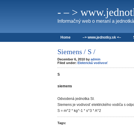
- – > www.jednotk
Informačný web o meraní a jednotká
Home
–> www.jednotky.sk <–
Siemens / S /
December 6, 2010 by
admin
Filed under:
Elektrická vodivosť
S
siemens
Odvodená jednotka SI.
Siemens je vodivosť elektrického vodiča s od
S = m^2 * kg^-1 * s^3 * A^2
Tags: