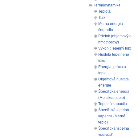
Termodynamika
Teplota
Tlak
Merná energia
čerpadla
Prietok (objemový a
hmotnostný)
Výkon (Tepelný tok)
Hustota tepelného
toku
Energia, práca a
teplo
Objemová hustota
energie
Špecifická energia
(Mer.skup.teplo)
Tepelná kapacita
Špecifická tepelná
kapacita (Merné
teplo)
Špecifická tepelná
vodivosť