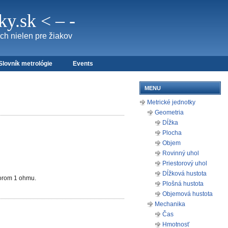
y.sk < – -
ch nielen pre žiakov
Slovník metrológie
Events
MENU
Metrické jednotky
Geometria
Dĺžka
Plocha
Objem
Rovinný uhol
Priestorový uhol
Dĺžková hustota
porom 1 ohmu.
Plošná hustota
Objemová hustota
Mechanika
Čas
Hmotnosť