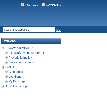
RSS FEED
COMMENTS
STRÁNKY
–> www.jednotky.sk <–
Legislatíva v oblasti merania
Prevody jednotiek
Staršia verzia webu
Events
Categories
Locations
My Bookings
Slovník metrológie